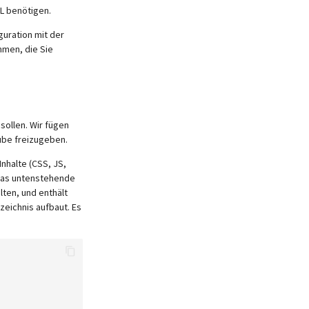
L benötigen.
iguration mit der
mmen, die Sie
sollen. Wir fügen
cube freizugeben.
Inhalte (CSS, JS,
Das untenstehende
lten, und enthält
zeichnis aufbaut. Es