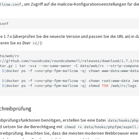
, um Zugriff auf die mailcow-Konfigurationseinstellungen für d
ilcow.conf
 1.7.x (überprüfen Sie die neueste Version und passen Sie die URL an) in 
eren Sie es (hier
):
rc/
ta/web/rc

://github.com/roundcube/roundcubemail/releases/download/1.7.1/ro
tar.gz
|
tar
-xvz
--no-same-owner
-C
data/web/rc
--strip-compone
$(
docker
ps
-f
name
=
php-fpm-mailcow
-q
)
chown
www-data:www-data
$(
docker
ps
-f
name
=
php-fpm-mailcow
-q
)
chown
root:www-data
/we
$(
docker
ps
-f
name
=
php-fpm-mailcow
-q
)
chmod
750
/web/rc/logs
schreibprüfung
eibprüfungsfunktionen benötigen, erstellen Sie eine Datei
data/hooks/php
d setzen Sie die Berechtigung mit
chmod +x data/hooks/phpfpm/aspell.
chreibprüfung. Beachten Sie, dass die meisten modernen Webbrowser eine 