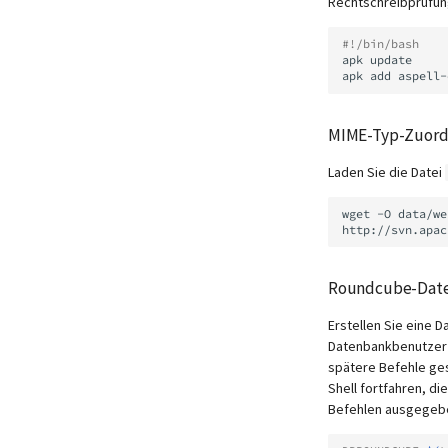
Rechtschreibprüfun
#!/bin/bash
apk
update

apk
add
aspell-
MIME-Typ-Zuordn
Laden Sie die Datei
wget
-O
data/we
Roundcube-Date
Erstellen Sie eine 
Datenbankbenutzer m
spätere Befehle ges
Shell fortfahren, di
Befehlen ausgegebe