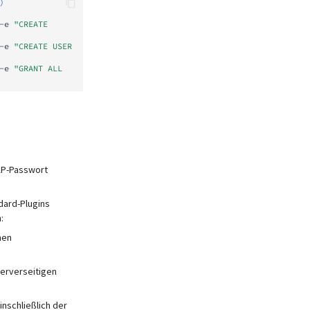
)
-e
"CREATE 
-e
"CREATE USER 
-e
"GRANT ALL 
MAP-Passwort
dard-Plugins
:
nen
serverseitigen
inschließlich der