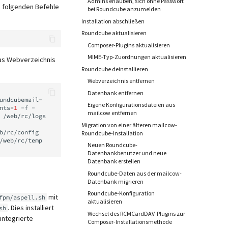
Admins erlauben, sich ohne Passwort
ie folgenden Befehle
bei Roundcube anzumelden
Installation abschließen
Roundcube aktualisieren
Composer-Plugins aktualisieren
MIME-Typ-Zuordnungen aktualisieren
das Webverzeichnis
Roundcube deinstallieren
Webverzeichnis entfernen
Datenbank entfernen
undcubemail-
Eigene Konfigurationsdateien aus
nts
=
1
-f
-

mailcow entfernen
/web/rc/logs
Migration von einer älteren mailcow-
b/rc/config

Roundcube-Installation
/web/rc/temp
Neuen Roundcube-
Datenbankbenutzer und neue
Datenbank erstellen
Roundcube-Daten aus der mailcow-
Datenbank migrieren
Roundcube-Konfiguration
mit
fpm/aspell.sh
aktualisieren
. Dies installiert
sh
Wechsel des RCMCardDAV-Plugins zur
integrierte
Composer-Installationsmethode