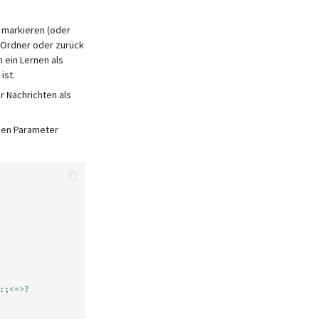
u markieren (oder
-Ordner oder zurück
 ein Lernen als
ist.
 Nachrichten als
 den Parameter
:;<=>?