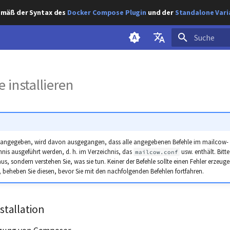
gemäß der Syntax des
Docker Compose Plugin
und der
Standalone Vari
Suche wird ini
English
installieren
Deutsch
s angegeben, wird davon ausgegangen, dass alle angegebenen Befehle im mailcow-
hnis ausgeführt werden, d. h. im Verzeichnis, das
usw. enthält. Bitte
mailcow.conf
aus, sondern verstehen Sie, was sie tun. Keiner der Befehle sollte einen Fehler erzeug
, beheben Sie diesen, bevor Sie mit den nachfolgenden Befehlen fortfahren.
nstallation