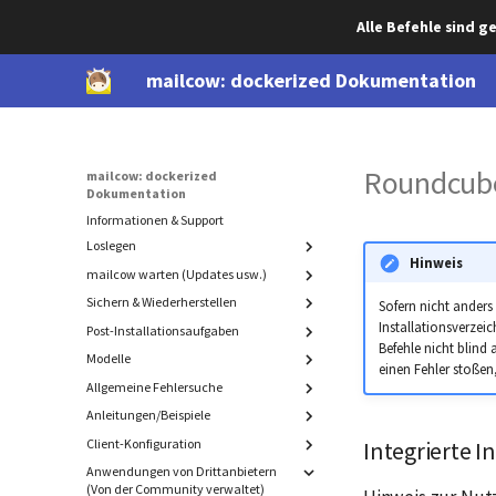
Alle Befehle sind 
mailcow: dockerized Dokumentation
Roundcube 
mailcow: dockerized
Dokumentation
Informationen & Support
Loslegen
Hinweis
mailcow warten (Updates usw.)
Systemvoraussetzungen
DNS Einstellungen
Sichern & Wiederherstellen
Update
Sofern nicht ander
mailcow Installieren
Installationsverzeic
Migration
Post-Installationsaufgaben
Sicherung und Wiederherstellung
Befehle nicht blind 
von Komponenten
Deinstallation
Modelle
Erweitertes SSL
einen Fehler stoßen
Cold-standby (rollende Sicherung)
Sicherung
SSL mit DNS-Challenge
Allgemeine Fehlersuche
ACL
Manuelle Sicherung
Wiederherstellung
Authorisieren der Watchdog und
Passwort-Hashing
Anleitungen/Beispiele
Einführung
Exportieren
Interne mailcow Sicherungen
Bounce Mails
Mail-Verzeichnis
Sender- und Empfängermodell
Admin-Anmeldung bei SOGo
Client-Konfiguration
mailcow UI
Integrierte I
IPv6 deaktivieren
MySQL (mysqldump)
Versehentlich gelöschte Daten
Fortgeschritten: Memory-Leaks in
Anwendungen von Drittanbietern
Postfix
Übersicht
Blacklist / Whitelist
wiederherstellen
DMARC Reporting
Rspamd finden
(Von der Community verwaltet)