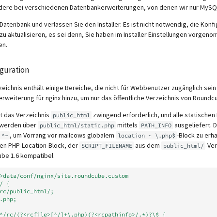
dere bei verschiedenen Datenbankerweiterungen, von denen wir nur MySQ
ie Datenbank und verlassen Sie den Installer. Es ist nicht notwendig, die Konf
u aktualisieren, es sei denn, Sie haben im Installer Einstellungen vorgeno
en.
guration
ichnis enthält einige Bereiche, die nicht für Webbenutzer zugänglich sein 
erweiterung für nginx hinzu, um nur das öffentliche Verzeichnis von Round
t das Verzeichnis
zwingend erforderlich, und alle statischen 
public_html
) werden über
mittels
ausgeliefert. 
public_html/static.php
PATH_INFO
, um Vorrang vor mailcows globalem
-Block zu erha
^~
location ~ \.php$
en PHP-Location-Block, der
aus dem
-Ver
SCRIPT_FILENAME
public_html/
ube 1.6 kompatibel.
>data/conf/nginx/site.roundcube.custom
/ {
eb/rc/public_html/;
ex.php;
n ~ ^/rc/(?<rcfile>[^/]+\.php)(?<rcpathinfo>/.*)?\$ {