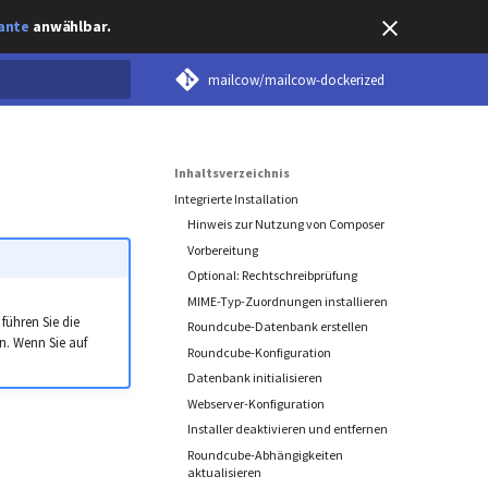
ante
anwählbar.
mailcow/mailcow-dockerized
tialisiert
Inhaltsverzeichnis
Integrierte Installation
Hinweis zur Nutzung von Composer
Vorbereitung
Optional: Rechtschreibprüfung
MIME-Typ-Zuordnungen installieren
 führen Sie die
Roundcube-Datenbank erstellen
en. Wenn Sie auf
Roundcube-Konfiguration
Datenbank initialisieren
Webserver-Konfiguration
Installer deaktivieren und entfernen
Roundcube-Abhängigkeiten
aktualisieren