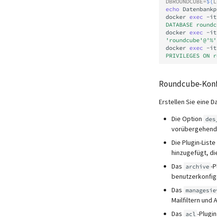
DBROUNDCUBE
=
$(
L
echo
Datenbankp
docker
exec
-it
DATABASE roundc
docker
exec
-it
'roundcube'@'%'
docker
exec
-it
PRIVILEGES ON r
Roundcube-Konf
Erstellen Sie eine D
Die Option
des
vorübergehend 
Die Plugin-List
hinzugefügt, di
Das
-P
archive
benutzerkonfig
Das
managesie
Mailfiltern und
Das
-Plugi
acl