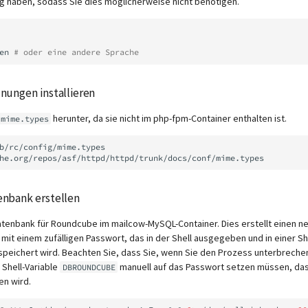
g haben, sodass Sie dies möglicherweise nicht benötigen.
en
# oder eine andere Sprache
ungen installieren
herunter, da sie nicht im php-fpm-Container enthalten ist.
mime.types
b/rc/config/mime.types
nbank erstellen
Datenbank für Roundcube im mailcow-MySQL-Container. Dies erstellt einen 
it einem zufälligen Passwort, das in der Shell ausgegeben und in einer She
peichert wird. Beachten Sie, dass Sie, wenn Sie den Prozess unterbrechen
e Shell-Variable
manuell auf das Passwort setzen müssen, da
DBROUNDCUBE
n wird.