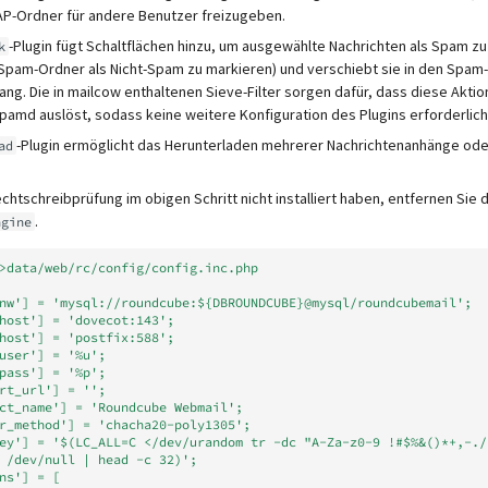
AP-Ordner für andere Benutzer freizugeben.
-Plugin fügt Schaltflächen hinzu, um ausgewählte Nachrichten als Spam z
k
 Spam-Ordner als Nicht-Spam zu markieren) und verschiebt sie in den Spam
ang. Die in mailcow enthaltenen Sieve-Filter sorgen dafür, dass diese Aktion
amd auslöst, sodass keine weitere Konfiguration des Plugins erforderlich 
-Plugin ermöglicht das Herunterladen mehrerer Nachrichtenanhänge oder
ad
chtschreibprüfung im obigen Schritt nicht installiert haben, entfernen Sie
.
ngine
>data/web/rc/config/config.inc.php
nw'] = 'mysql://roundcube:${DBROUNDCUBE}@mysql/roundcubemail';
host'] = 'dovecot:143';
host'] = 'postfix:588';
user'] = '%u';
pass'] = '%p';
rt_url'] = '';
ct_name'] = 'Roundcube Webmail';
r_method'] = 'chacha20-poly1305';
ey'] = '$(LC_ALL=C </dev/urandom tr -dc "A-Za-z0-9 !#$%&()*+,-./
 /dev/null | head -c 32)';
ns'] = [