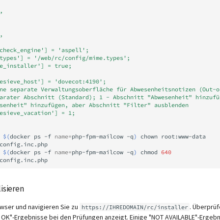
,
,
check_engine'] = 'aspell';
types'] = '/web/rc/config/mime.types';
e_installer'] = true;
esieve_host'] = 'dovecot:4190';
ne separate Verwaltungsoberfläche für Abwesenheitsnotizen (Out-o
arater Abschnitt (Standard); 1 - Abschnitt "Abwesenheit" hinzufüg
senheit" hinzufügen, aber Abschnitt "Filter" ausblenden
esieve_vacation'] = 1;
$(
docker
ps
-f
name
=
php-fpm-mailcow
-q
)
chown
root:www-data
config.inc.php

$(
docker
ps
-f
name
=
php-fpm-mailcow
-q
)
chmod
640
isieren
owser und navigieren Sie zu
. Überprüf
https://IHREDOMAIN/rc/installer
OK"-Ergebnisse bei den Prüfungen anzeigt. Einige "NOT AVAILABLE"-Ergebn