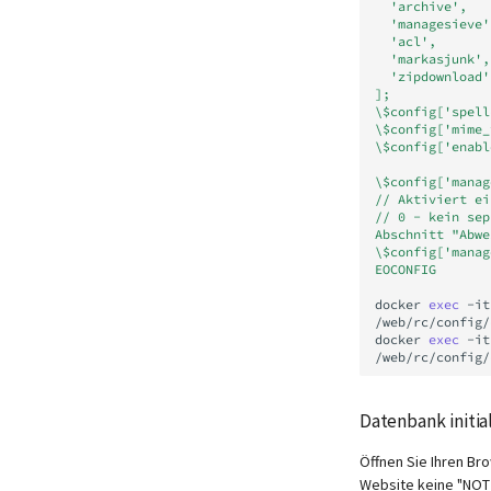
  'archive',
  'managesieve'
  'acl',
  'markasjunk',
  'zipdownload'
];
\$config['spell
\$config['mime_
\$config['enabl
\$config['manag
// Aktiviert ei
// 0 - kein sep
Abschnitt "Abwe
\$config['manag
EOCONFIG
docker
exec
-it
/web/rc/config/
docker
exec
-it
Datenbank initial
Öffnen Sie Ihren Br
Website keine "NOT 