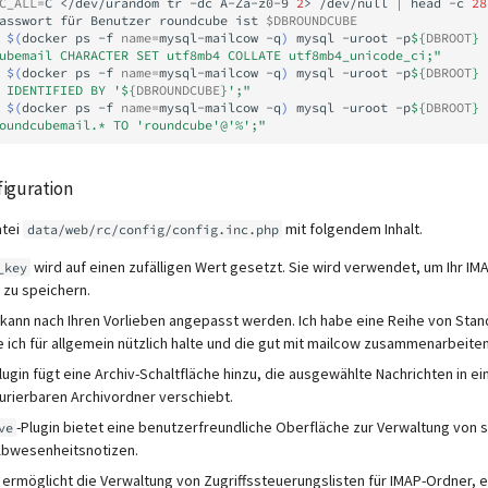
C_ALL
=
C
</dev/urandom
tr
-dc
A-Za-z0-9
2
>
/dev/null
|
head
-c
28
asswort
für
Benutzer
roundcube
ist
$DBROUNDCUBE
$(
docker
ps
-f
name
=
mysql-mailcow
-q
)
mysql
-uroot
-p
${
DBROOT
}
ubemail CHARACTER SET utf8mb4 COLLATE utf8mb4_unicode_ci;"
$(
docker
ps
-f
name
=
mysql-mailcow
-q
)
mysql
-uroot
-p
${
DBROOT
}
 IDENTIFIED BY '
${
DBROUNDCUBE
}
';"
$(
docker
ps
-f
name
=
mysql-mailcow
-q
)
mysql
-uroot
-p
${
DBROOT
}
oundcubemail.* TO 'roundcube'@'%';"
iguration
atei
mit folgendem Inhalt.
data/web/rc/config/config.inc.php
wird auf einen zufälligen Wert gesetzt. Sie wird verwendet, um Ihr I
_key
zu speichern.
e kann nach Ihren Vorlieben angepasst werden. Ich habe eine Reihe von Stan
e ich für allgemein nützlich halte und die gut mit mailcow zusammenarbeiten
lugin fügt eine Archiv-Schaltfläche hinzu, die ausgewählte Nachrichten in ei
urierbaren Archivordner verschiebt.
-Plugin bietet eine benutzerfreundliche Oberfläche zur Verwaltung von 
ve
 Abwesenheitsnotizen.
n ermöglicht die Verwaltung von Zugriffssteuerungslisten für IMAP-Ordner, e