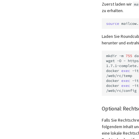
Zuerst laden wir
ma
zu erhalten.
source
Laden Sie Roundcube
herunter und extrahi
mkdir
-m
755
da
wget
-O
-
https
1.7.1-complete.
docker
exec
-it
/web/rc/temp

docker
exec
-it
docker
exec
-it
Optional: Recht
Falls Sie Rechtschr
folgendem Inhalt un
eine lokale Rechts