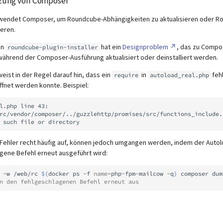
tzung von Composer
rwendet Composer, um Roundcube-Abhängigkeiten zu aktualisieren oder R
ieren.
in
hat ein
Designproblem
, das zu Compo
roundcube-plugin-installer
ährend der Composer-Ausführung aktualisiert oder deinstalliert werden.
eist in der Regel darauf hin, dass ein
in
fehl
require
autoload_real.php
ffnet werden konnte. Beispiel:
l.php line 43:

 Fehler recht häufig auf, können jedoch umgangen werden, indem der Autolo
gene Befehl erneut ausgeführt wird:
-w
/web/rc
$(
docker
ps
-f
name
=
php-fpm-mailcow
-q
)
composer
dum
n den fehlgeschlagenen Befehl erneut aus