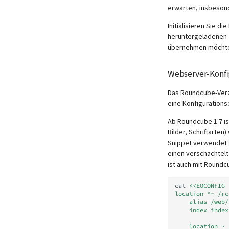
erwarten, insbeson
Initialisieren Sie d
heruntergeladenen z
übernehmen möcht
Webserver-Konfi
Das Roundcube-Verze
eine Konfigurations
Ab Roundcube 1.7 is
Bilder, Schriftarten
Snippet verwendet
einen verschachtelt
ist auch mit Roundc
cat
<<EOCONFIG 
location ^~ /rc
    alias /w
    index ind
    locatio