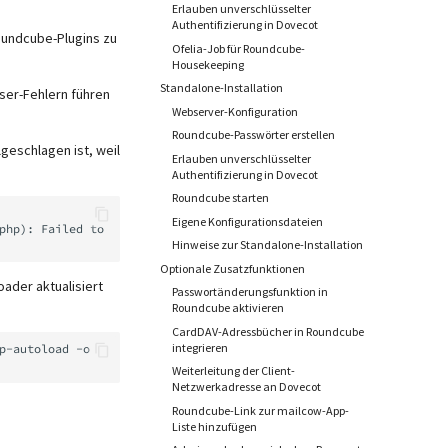
Erlauben unverschlüsselter
Authentifizierung in Dovecot
oundcube-Plugins zu
Ofelia-Job für Roundcube-
Housekeeping
Standalone-Installation
ser-Fehlern führen
Webserver-Konfiguration
Roundcube-Passwörter erstellen
geschlagen ist, weil
Erlauben unverschlüsselter
Authentifizierung in Dovecot
Roundcube starten
Eigene Konfigurationsdateien
Hinweise zur Standalone-Installation
Optionale Zusatzfunktionen
ader aktualisiert
Passwortänderungsfunktion in
Roundcube aktivieren
CardDAV-Adressbücher in Roundcube
integrieren
p-autoload
Weiterleitung der Client-
Netzwerkadresse an Dovecot
Roundcube-Link zur mailcow-App-
Liste hinzufügen