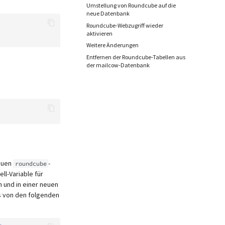
Umstellung von Roundcube auf die
neue Datenbank
Roundcube-Webzugriff wieder
aktivieren
Weitere Änderungen
Entfernen der Roundcube-Tabellen aus
der mailcow-Datenbank
neuen
-
roundcube
ll-Variable für
 und in einer neuen
s von den folgenden