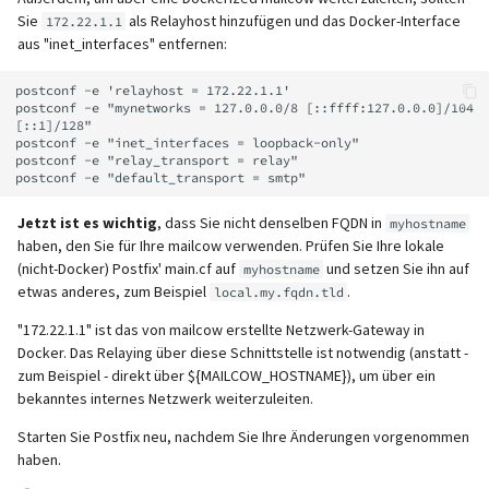
unterstützt)
SafeBrowsing
Maximale Nachrichtengröß
IMAP IDLE-Intervall
Pushover
i
Sie
als Relayhost hinzufügen und das Docker-Interface
172.22.1.1
(Größe des Anhangs)
Rspamd
Manuelle Konfiguration
Mailman 3
aus "inet_interfaces" entfernen:
t
Pangolin (von der Community
Logs
Verzögertes Löschen (Dove
Spamfilter
unterstützt)
Relayhosts
Plugin)
ClamAV
Mailpiler Integration
postconf -e 'relayhost = 172.22.1.1'

i
postconf -e "mynetworks = 127.0.0.0/8 [::ffff:127.0.0.0]/104 
Manuelles MySQL-Upgrade
Sub-Adressierung
[::1]/128"

a
Statistik mit pflogsumm
Mail crypt
SOGo
Nextcloud
postconf -e "inet_interfaces = loopback-only"

postconf -e "relay_transport = relay"

Abgestürzte Aria-Speicher-
Tags (für Domains und
l
Engine wiederherstellen
TLS-
Weitere Beispiele mit
Mailboxen)
Docker
Portainer
i
Richtlinienüberschreibung
DOVEADM
Jetzt ist es wichtig
, dass Sie nicht denselben FQDN in
myhostname
Persistente Daten löschen
haben, den Sie für Ihre mailcow verwenden. Prüfen Sie Ihre lokale
Temporäre E-Mail-Aliase
Warum unbound?
Roundcube
s
(nicht-Docker) Postfix' main.cf auf
und setzen Sie ihn auf
myhostname
IP in Postscreen auf die
Maildir verschieben (vmail)
etwas anderes, zum Beispiel
.
i
local.my.fqdn.tld
Whitelist setzen
Erneutes Senden von
Zwei-Faktor Authentifizier
Autodiscover / Autoconfig
Prometheus Exporter
Quarantäne-
Performance Optimierung
"172.22.1.1" ist das von mailcow erstellte Netzwerk-Gateway in
e
Benachrichtigungen
Docker. Das Relaying über diese Schnittstelle ist notwendig (anstatt -
WebAuthn / FIDO2
HTTP auf HTTPS umleiten
r
zum Beispiel - direkt über ${MAILCOW_HOSTNAME}), um über ein
Öffentliche Ordner
bekanntes internes Netzwerk weiterzuleiten.
Passwörter zurücksetzen
LDAP
TLS 1.0 und TLS 1.1 wieder
t
(inkl. SQL)
Statischer Hauptbenutzer
aktivieren
Starten Sie Postfix neu, nachdem Sie Ihre Änderungen vorgenommen
haben.
Keycloak
TLS-Zertifikate zurücksetzen
Urlaubsantworten für
Skripte vor und nach