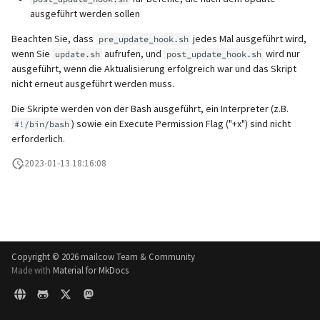
SafeBrowsing
Maximale Nachrichtengröße
IMAP IDLE-Intervall
unterstützt)
Lokaler MTA auf Docker-Host
Pushover
i
ausgeführt werden sollen
(Größe des Anhangs)
Manuelle Konfiguration
Mailman 3
t
Logs
Verzögertes Löschen (Dovecot
Pangolin (von der Communi
Logging
Spamfilter
Beachten Sie, dass
jedes Mal ausgeführt wird,
pre_update_hook.sh
wenn Sie
aufrufen, und
wird nur
Relayhosts
Plugin)
update.sh
post_update_hook.sh
unterstützt)
Mailpiler Integration
i
ausgeführt, wenn die Aktualisierung erfolgreich war und das Skript
Manuelles MySQL-Upgrade
MTA-STS einrichten
Sub-Adressierung
nicht erneut ausgeführt werden muss.
a
Statistik mit pflogsumm
Mail crypt
Nextcloud
Abgestürzte Aria-Speicher-
Reverse Proxy
Tags (für Domains und
Die Skripte werden von der Bash ausgeführt, ein Interpreter (z.B.
l
) sowie ein Execute Permission Flag ("+x") sind nicht
Engine wiederherstellen
TLS-
Weitere Beispiele mit
#!/bin/bash
Mailboxen)
Portainer
erforderlich.
i
Richtlinienüberschreibung
DOVEADM
SNAT
Persistente Daten löschen
Temporäre E-Mail-Aliase
Roundcube
2023-01-13 18:16:08
s
IP in Postscreen auf die
Maildir verschieben (vmail)
Migration mit Sync Jobs
i
Whitelist setzen
Erneutes Senden von
Zwei-Faktor Authentifizierung
Prometheus Exporter
Quarantäne-
Performance Optimierungen
e
Benachrichtigungen
WebAuthn / FIDO2
r
Öffentliche Ordner
Copyright ©
2026 mailcow Team & Community
Passwörter zurücksetzen
LDAP
t
Made with
Material for MkDocs
(inkl. SQL)
Statischer Hauptbenutzer
Keycloak
TLS-Zertifikate zurücksetzen
Urlaubsantworten für