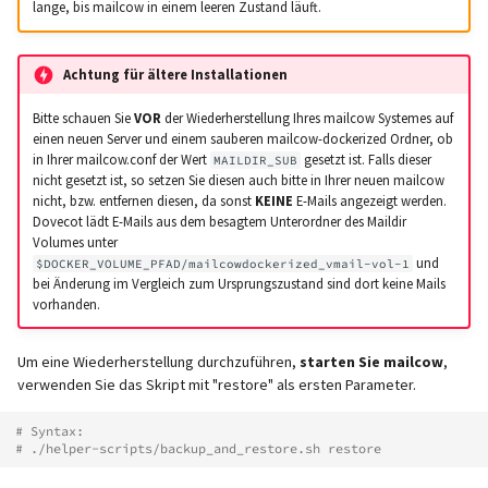
lange, bis mailcow in einem leeren Zustand läuft.
Achtung für ältere Installationen
Bitte schauen Sie
VOR
der Wiederherstellung Ihres mailcow Systemes auf
einen neuen Server und einem sauberen mailcow-dockerized Ordner, ob
in Ihrer mailcow.conf der Wert
gesetzt ist. Falls dieser
MAILDIR_SUB
nicht gesetzt ist, so setzen Sie diesen auch bitte in Ihrer neuen mailcow
nicht, bzw. entfernen diesen, da sonst
KEINE
E-Mails angezeigt werden.
Dovecot lädt E-Mails aus dem besagtem Unterordner des Maildir
Volumes unter
und
$DOCKER_VOLUME_PFAD/mailcowdockerized_vmail-vol-1
bei Änderung im Vergleich zum Ursprungszustand sind dort keine Mails
vorhanden.
Um eine Wiederherstellung durchzuführen,
starten Sie mailcow
,
verwenden Sie das Skript mit "restore" als ersten Parameter.
# Syntax:
# ./helper-scripts/backup_and_restore.sh restore