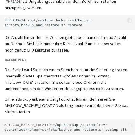
SafeBrowsing
als Umgebungsvariable vor dem Befehl zum starten
unterstützt)
Maximale Nachrichtengröß
IMAP IDLE-Intervall
Lokaler MTA auf Docker-Host
Pushover
THREADS
i
hinzugefügt werden.
(Größe des Anhangs)
Rspamd
Manuelle Konfiguration
Mailman 3
t
Logs
Pangolin (von der Communi
Verzögertes Löschen (Dove
Logging
Spamfilter
THREADS=14 /opt/mailcow-dockerized/helper-
unterstützt)
Relayhosts
Plugin)
ClamAV
Mailpiler Integration
i
Manuelles MySQL-Upgrade
MTA-STS einrichten
Sub-Adressierung
a
Die Anzahl hinter dem
Zeichen gibt dabei dann die Thread Anzahl
Statistik mit pflogsumm
Mail crypt
=
SOGo
Nextcloud
an. Nehmen Sie bitte immer ihre Kernanzahl -2 um mailcow selber
Abgestürzte Aria-Speicher-
Reverse Proxy
Tags (für Domains und
l
noch genug CPU Leistung zu lassen.
Engine wiederherstellen
TLS-
Weitere Beispiele mit
Mailboxen)
Docker
Portainer
i
Richtlinienüberschreibung
DOVEADM
SNAT
BACKUP PFAD
Persistente Daten löschen
Temporäre E-Mail-Aliase
Warum unbound?
Roundcube
s
Das Skript wird Sie nach einem Speicherort für die Sicherung fragen.
IP in Postscreen auf die
Maildir verschieben (vmail)
Migration mit Sync Jobs
Innerhalb dieses Speicherortes wird es Ordner im Format
i
Whitelist setzen
Erneutes Senden von
"mailcow_DATE" erstellen. Sie sollten diese Ordner nicht
Zwei-Faktor Authentifizier
Autodiscover / Autoconfig
Prometheus Exporter
umbenennen, um den Wiederherstellungsprozess nicht zu stören.
Quarantäne-
Performance Optimierung
e
Benachrichtigungen
WebAuthn / FIDO2
HTTP auf HTTPS umleiten
Um ein Backup unbeaufsichtigt durchzuführen, definieren Sie
r
Öffentliche Ordner
MAILCOW_BACKUP_LOCATION als Umgebungsvariable, bevor Sie das
Passwörter zurücksetzen
Skript starten:
LDAP
TLS 1.0 und TLS 1.1 wieder
t
(inkl. SQL)
Statischer Hauptbenutzer
aktivieren
MAILCOW_BACKUP_LOCATION
=
/opt/backup
/opt/mailcow-
Keycloak
dockerized/helper-scripts/backup_and_restore.sh
backup
TLS-Zertifikate zurücksetzen
Urlaubsantworten für
Skripte vor und nach