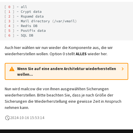
[
0
]
-
[
1
]
-
Crypt
[
2
]
-
Rspamd
[
3
]
-
Mail
directory
(
/var/vmail
)
[
4
]
-
Redis
[
5
]
-
Postfix
[
6
]
-
SQL
Auch hier wählen wir nun wieder die Komponente aus, die wir
wiederherstellen wollen. Option 0 stellt
ALLES
wieder her.
Wenn Sie auf eine andere Architektur wiederherstellen
wollen...
Nun wird mailcow die von Ihnen ausgewählten Sicherungen
wiederherstellen. Bitte beachten Sie, dass je nach Größe der
Sicherungen die Wiederherstellung eine gewisse Zeit in Anspruch
nehmen kann.
2024-10-16 15:53:14