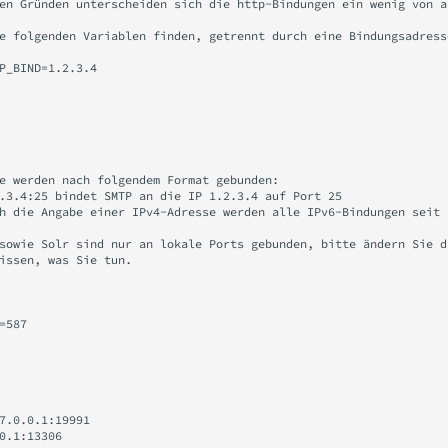
en Gründen unterscheiden sich die http-Bindungen ein wenig von a
e folgenden Variablen finden, getrennt durch eine Bindungsadresse
P_BIND=1.2.3.4

e werden nach folgendem Format gebunden:

.3.4:25 bindet SMTP an die IP 1.2.3.4 auf Port 25

h die Angabe einer IPv4-Adresse werden alle IPv6-Bindungen seit D
sowie Solr sind nur an lokale Ports gebunden, bitte ändern Sie da
issen, was Sie tun.

=587

7.0.0.1:19991

0.1:13306
