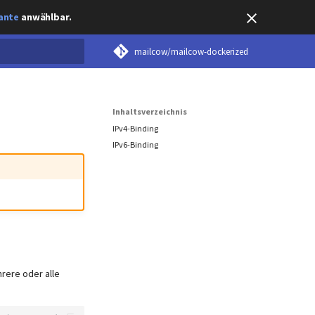
ante
anwählbar.
mailcow/mailcow-dockerized
tialisiert
Inhaltsverzeichnis
IPv4-Binding
IPv6-Binding
rere oder alle