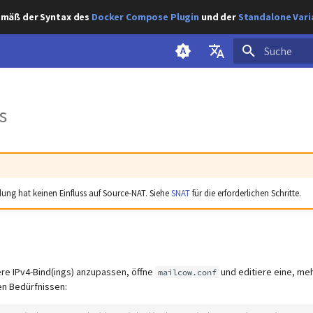
gemäß der Syntax des
Docker Compose Plugin
und der
Standalone Vari
Suche wird ini
English
s
Deutsch
ung hat keinen Einfluss auf Source-NAT. Siehe
SNAT
für die erforderlichen Schritte.
re IPv4-Bind(ings) anzupassen, öffne
und editiere eine, meh
mailcow.conf
en Bedürfnissen: