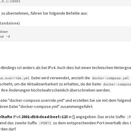
 zu übernehmen, führen Sie folgende Befehle aus:
tandalone)
down

up
Bindings ist anders als bei IPv4. Auch dies hat einen technischen Hintergru
Datei wird verwendet, anstatt die
se.override.yml
docker-compose.yml
chieht, um die Aktualisierbarkeit zu erhalten, da die Datei
docker-compos
nd Ihre Änderungen höchstwahrscheinlich überschrieben werden.
atei "docker-compose.override.yml" und erstellen Sie sie mit dem folgenden 
ktiven Datei "docker-compose.yml" zusammengeführt.
elhafte
IPv6
2001:db8:dead:beef::123
in [] angegeben. Das erste Suffix
:P
end das zweite Suffix
zu dem entsprechenden Port innerhalb des C
:PORT2
den darf.