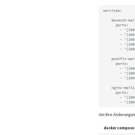
services:

    dovecot-mailcow:

      ports:

        - '[2001:db8:dead:beef::123]:143:143'

        - '[2001:db8:dead:beef::123]:993:993'

        - '[2001:db8:dead:beef::123]:110:110'

        - '[2001:db8:dead:beef::123]:995:995'

        - '[2001:db8:dead:beef::123]:4190:4190'

    postfix-mailcow:

      ports:

        - '[2001:db8:dead:beef::123]:25:25'

        - '[2001:db8:dead:beef::123]:465:465'

        - '[2001:db8:dead:beef::123]:587:587'

    nginx-mailcow:

      ports:

        - '[2001:db8:dead:beef::123]:80:80'

Um Ihre Änderungen
docker compose 