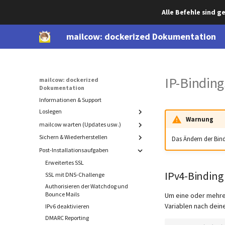
Alle Befehle sind 
mailcow: dockerized Dokumentation
IP-Binding
mailcow: dockerized
Dokumentation
Informationen & Support
Loslegen
Warnung
mailcow warten (Updates usw.)
Systemvoraussetzungen
DNS Einstellungen
Sichern & Wiederherstellen
Update
Das Ändern der Bind
mailcow Installieren
Migration
Post-Installationsaufgaben
Sicherung und Wiederherstellung
von Komponenten
Deinstallation
Erweitertes SSL
Cold-standby (rollende Sicherung)
Sicherung
IPv4-Binding
SSL mit DNS-Challenge
Manuelle Sicherung
Wiederherstellung
Authorisieren der Watchdog und
Exportieren
Interne mailcow Sicherungen
Bounce Mails
Mail-Verzeichnis
Um eine oder mehre
Variablen nach dein
IPv6 deaktivieren
MySQL (mysqldump)
Versehentlich gelöschte Daten
wiederherstellen
DMARC Reporting