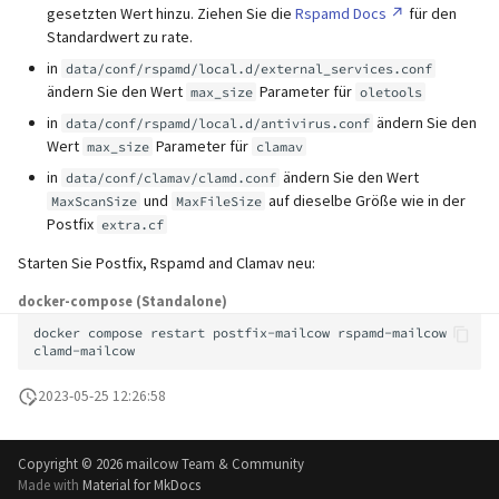
SafeBrowsing
IMAP IDLE-Intervall
unterstützt)
Lokaler MTA auf Docker-Host
Pushover
gesetzten Wert hinzu. Ziehen Sie die
Rspamd Docs
für den
i
Manuelle Konfiguration
Mailman 3
Standardwert zu rate.
t
Logs
Verzögertes Löschen (Dovecot
Pangolin (von der Communi
Logging
Spamfilter
in
data/conf/rspamd/local.d/external_services.conf
Plugin)
unterstützt)
Mailpiler Integration
ändern Sie den Wert
Parameter für
max_size
oletools
i
Manuelles MySQL-Upgrade
MTA-STS einrichten
Sub-Adressierung
in
ändern Sie den
data/conf/rspamd/local.d/antivirus.conf
a
Mail crypt
Nextcloud
Wert
Parameter für
max_size
clamav
Abgestürzte Aria-Speicher-
Reverse Proxy
Tags (für Domains und
l
in
ändern Sie den Wert
data/conf/clamav/clamd.conf
Engine wiederherstellen
Weitere Beispiele mit
Mailboxen)
Portainer
und
auf dieselbe Größe wie in der
MaxScanSize
MaxFileSize
i
DOVEADM
SNAT
Postfix
extra.cf
Persistente Daten löschen
Temporäre E-Mail-Aliase
Roundcube
s
Starten Sie Postfix, Rspamd and Clamav neu:
Maildir verschieben (vmail)
Migration mit Sync Jobs
i
docker-compose (Standalone)
Erneutes Senden von
Zwei-Faktor Authentifizierung
Prometheus Exporter
Quarantäne-
Performance Optimierungen
docker
compose
restart
postfix-mailcow
rspamd-mailcow
e
Benachrichtigungen
WebAuthn / FIDO2
r
Öffentliche Ordner
2023-05-25 12:26:58
Passwörter zurücksetzen
LDAP
t
(inkl. SQL)
Statischer Hauptbenutzer
Copyright ©
2026 mailcow Team & Community
Keycloak
Made with
Material for MkDocs
TLS-Zertifikate zurücksetzen
Urlaubsantworten für