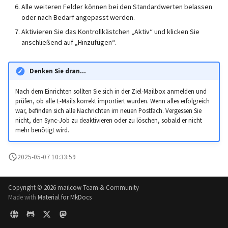
Alle weiteren Felder können bei den Standardwerten belassen
Catchall-Adressen
Aktualisierungen ausführen
Generic-OIDC
oder nach Bedarf angepasst werden.
Nutzen der neuesten SOGo
Aktivieren Sie das Kontrollkästchen „Aktiv“ und klicken Sie
Nightly Version
anschließend auf „Hinzufügen“.
Denken Sie dran...
Nach dem Einrichten sollten Sie sich in der Ziel-Mailbox anmelden und
prüfen, ob alle E-Mails korrekt importiert wurden. Wenn alles erfolgreich
war, befinden sich alle Nachrichten im neuen Postfach. Vergessen Sie
nicht, den Sync-Job zu deaktivieren oder zu löschen, sobald er nicht
mehr benötigt wird.
2025-05-07 10:33:59
Copyright ©
2026 mailcow Team & Community
Made with
Material for MkDocs