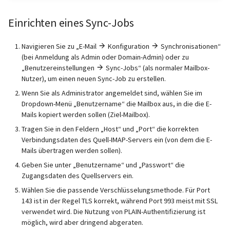
unterstützt)
SafeBrowsing
Maximale Nachrichtengröß
IMAP IDLE-Intervall
Pushover
i
(Größe des Anhangs)
Rspamd
Manuelle Konfiguration
Mailman 3
Einrichten eines Sync-Jobs
t
Pangolin (von der Community
Logs
Verzögertes Löschen (Dove
Spamfilter
unterstützt)
Relayhosts
Plugin)
ClamAV
Mailpiler Integration
i
Navigieren Sie zu „E-Mail
Konfiguration
Synchronisationen“
Manuelles MySQL-Upgrade
Sub-Adressierung
(bei Anmeldung als Admin oder Domain-Admin) oder zu
a
Statistik mit pflogsumm
Mail crypt
SOGo
Nextcloud
„Benutzereinstellungen
Sync-Jobs“ (als normaler Mailbox-
Abgestürzte Aria-Speicher-
Tags (für Domains und
Nutzer), um einen neuen Sync-Job zu erstellen.
l
Engine wiederherstellen
TLS-
Weitere Beispiele mit
Mailboxen)
Docker
Portainer
Wenn Sie als Administrator angemeldet sind, wählen Sie im
i
Richtlinienüberschreibung
DOVEADM
Dropdown-Menü „Benutzername“ die Mailbox aus, in die die E-
Mails kopiert werden sollen (Ziel-Mailbox).
Persistente Daten löschen
Temporäre E-Mail-Aliase
Warum unbound?
Roundcube
s
IP in Postscreen auf die
Maildir verschieben (vmail)
Tragen Sie in den Feldern „Host“ und „Port“ die korrekten
i
Verbindungsdaten des Quell-IMAP-Servers ein (von dem die E-
Whitelist setzen
Erneutes Senden von
Zwei-Faktor Authentifizier
Autodiscover / Autoconfig
Prometheus Exporter
Mails übertragen werden sollen).
Quarantäne-
Performance Optimierung
e
Geben Sie unter „Benutzername“ und „Passwort“ die
Benachrichtigungen
WebAuthn / FIDO2
HTTP auf HTTPS umleiten
r
Zugangsdaten des Quellservers ein.
Öffentliche Ordner
Wählen Sie die passende Verschlüsselungsmethode. Für Port
Passwörter zurücksetzen
LDAP
TLS 1.0 und TLS 1.1 wieder
t
143 ist in der Regel TLS korrekt, während Port 993 meist mit SSL
(inkl. SQL)
Statischer Hauptbenutzer
aktivieren
verwendet wird. Die Nutzung von PLAIN-Authentifizierung ist
Keycloak
möglich, wird aber dringend abgeraten.
TLS-Zertifikate zurücksetzen
Urlaubsantworten für
Skripte vor und nach