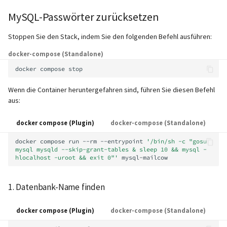
2.2 Maria DB >= 10.4
unterstützt)
Maximale Nachrichtengröß
IMAP IDLE-Intervall
Lokaler MTA auf Docker-Host
Pushover
i
(aktuelle mailcows)
(Größe des Anhangs)
MySQL-Passwörter zurücksetzen
Rspamd
Manuelle Konfiguration
Mailman 3
t
Pangolin (von der Communi
Verzögertes Löschen (Dove
Logging
Spamfilter
Stoppen Sie den Stack, indem Sie den folgenden Befehl ausführen:
Zwei-Faktor-
unterstützt)
Relayhosts
Plugin)
ClamAV
Mailpiler Integration
i
Authentifizierung entfernen
MTA-STS einrichten
Sub-Adressierung
docker-compose (Standalone)
a
Statistik mit pflogsumm
Mail crypt
SOGo
Nextcloud
docker
compose
Für mailcow WebUI:
Reverse Proxy
Tags (für Domains und
l
TLS-
Weitere Beispiele mit
Mailboxen)
Wenn die Container heruntergefahren sind, führen Sie diesen Befehl
Docker
Portainer
i
aus:
Für SOGo:
Richtlinienüberschreibung
DOVEADM
SNAT
Temporäre E-Mail-Aliase
Warum unbound?
Roundcube
s
docker compose (Plugin)
docker-compose (Standalone)
IP in Postscreen auf die
Maildir verschieben (vmail)
Migration mit Sync Jobs
i
Whitelist setzen
Zwei-Faktor Authentifizier
Autodiscover / Autoconfig
Prometheus Exporter
docker
compose
run
--rm
--entrypoint
'/bin/sh -c "gosu 
mysql mysqld --skip-grant-tables & sleep 10 && mysql -
Performance Optimierung
e
hlocalhost -uroot && exit 0"'
WebAuthn / FIDO2
HTTP auf HTTPS umleiten
r
Öffentliche Ordner
1. Datenbank-Name finden
LDAP
TLS 1.0 und TLS 1.1 wieder
t
Statischer Hauptbenutzer
aktivieren
docker compose (Plugin)
docker-compose (Standalone)
Keycloak
Urlaubsantworten für
Skripte vor und nach