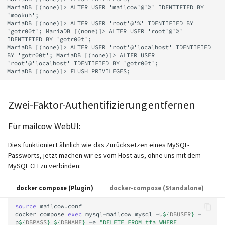
MariaDB [(none)]> ALTER USER 'mailcow'@'%' IDENTIFIED BY 
'mookuh';

MariaDB [(none)]> ALTER USER 'root'@'%' IDENTIFIED BY 
'gotr00t'; MariaDB [(none)]> ALTER USER 'root'@'%' 
IDENTIFIED BY 'gotr00t';

MariaDB [(none)]> ALTER USER 'root'@'localhost' IDENTIFIED 
BY 'gotr00t'; MariaDB [(none)]> ALTER USER 
'root'@'localhost' IDENTIFIED BY 'gotr00t';

Zwei-Faktor-Authentifizierung entfernen
Für mailcow WebUI:
Dies funktioniert ähnlich wie das Zurücksetzen eines MySQL-
Passworts, jetzt machen wir es vom Host aus, ohne uns mit dem
MySQL CLI zu verbinden:
docker compose (Plugin)
docker-compose (Standalone)
source
mailcow.conf

docker
compose
exec
mysql-mailcow
mysql
-u
${
DBUSER
}
-
p
${
DBPASS
}
${
DBNAME
}
-e
"DELETE FROM tfa WHERE 