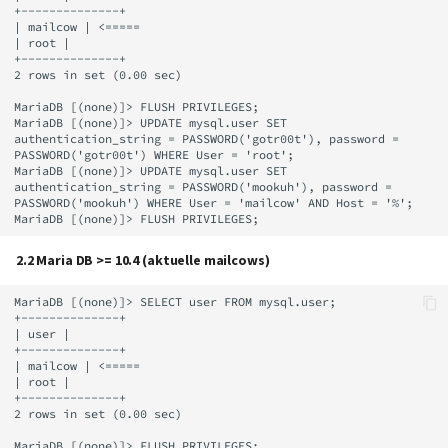
+--------------+

| mailcow | <=====

| root |

+--------------+

2 rows in set (0.00 sec)

MariaDB [(none)]> FLUSH PRIVILEGES;

MariaDB [(none)]> UPDATE mysql.user SET 
authentication_string = PASSWORD('gotr00t'), password = 
PASSWORD('gotr00t') WHERE User = 'root';

MariaDB [(none)]> UPDATE mysql.user SET 
authentication_string = PASSWORD('mookuh'), password = 
PASSWORD('mookuh') WHERE User = 'mailcow' AND Host = '%';

2.2 Maria DB >= 10.4 (aktuelle mailcows)
MariaDB [(none)]> SELECT user FROM mysql.user;

+--------------+

| user |

+--------------+

| mailcow | <=====

| root |

+--------------+

2 rows in set (0.00 sec)

MariaDB [(none)]> FLUSH PRIVILEGES;
