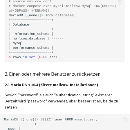
# source mailcow.conf
Catchall-Adressen
# docker compose exec mysql-mailcow mysql -u${DBUSER} -
Aktualisierungen ausführen
Generic-OIDC
p${DBPASS} ${DBNAME}
MariaDB
[(
none
)]
>
show
databases
;
|
Database
|
|
information_schema
|
|
mailcow_database
|
<
=====
|
mysql
|
|
performance_schema
|
4
rows
in
set
(
0
.00
sec
)
2. Einen oder mehrere Benutzer zurücksetzen
2.1 Maria DB < 10.4 (ältere mailcow-Installationen)
Sowohl "password" als auch "authentication_string" existieren.
Derzeit wird "password" verwendet, aber besser ist es, beide zu
setzen.
MariaDB [(none)]> SELECT user FROM mysql.user;

+--------------+

| user |
