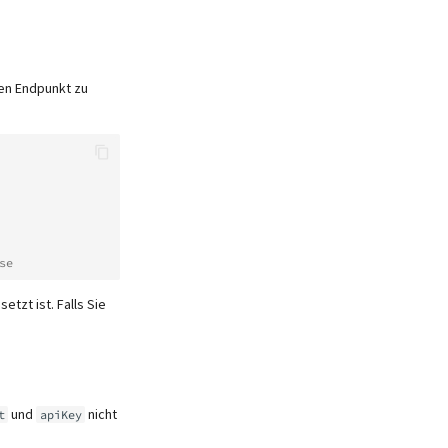
en Endpunkt zu
se
etzt ist. Falls Sie
und
nicht
t
apiKey