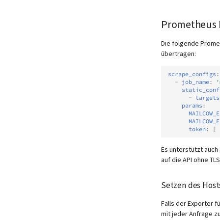
Prometheus 
Die folgende Prome
übertragen:
scrape_configs
:
-
job_name
:
'
static_conf
-
targets
params
:
MAILCOW_E
MAILCOW_E
token
:
[
Es unterstützt auch
auf die API ohne TL
Setzen des Host
Falls der Exporter f
mit jeder Anfrage zu