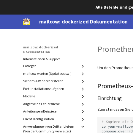
Alle Befehle sind 
mailcow: dockerized Dokumentation
Prometheu
mailcow: dockerized
Dokumentation
Informationen & Support
Loslegen
Um den Prometheus 
mailcow warten (Updates usw.)
Systemvoraussetzungen
DNS Einstellungen
Sichern & Wiederherstellen
Update
Prometheus-
mailcow Installieren
Migration
Post-Installationsaufgaben
Sicherung und Wiederherstellung
von Komponenten
Deinstallation
Modelle
Erweitertes SSL
Einrichtung
Cold-standby (rollende Sicherung)
Sicherung
SSL mit DNS-Challenge
Allgemeine Fehlersuche
ACL
Manuelle Sicherung
Wiederherstellung
Zuerst müssen Sie d
Authorisieren der Watchdog und
Passwort-Hashing
Anleitungen/Beispiele
Einführung
Exportieren
Interne mailcow Sicherungen
Bounce Mails
Mail-Verzeichnis
Sender- und Empfängermodell
Admin-Anmeldung bei SOGo
Client-Konfiguration
mailcow UI
# Kopiere die O
IPv6 deaktivieren
MySQL (mysqldump)
Versehentlich gelöschte Daten
Fortgeschritten: Memory-Leaks in
Anwendungen von Drittanbietern
Postfix
Übersicht
Blacklist / Whitelist
cp
your-mailcow
wiederherstellen
DMARC Reporting
Rspamd finden
(Von der Community verwaltet)
compose.overrid