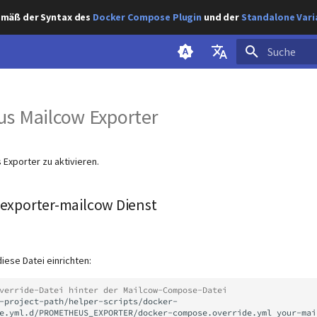
gemäß der Syntax des
Docker Compose Plugin
und der
Standalone Vari
Suche wird ini
English
s Mailcow Exporter
Deutsch
Exporter zu aktivieren.
exporter-mailcow Dienst
iese Datei einrichten:
verride-Datei hinter der Mailcow-Compose-Datei
-project-path/helper-scripts/docker-
e.yml.d/PROMETHEUS_EXPORTER/docker-compose.override.yml
your-mai