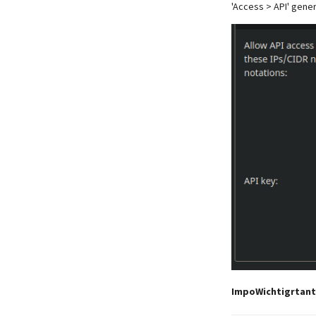
'Access > API' gene
ImpoWichtigrtant