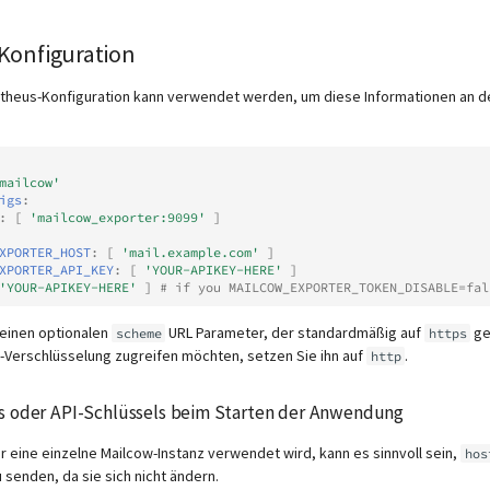
Konfiguration
theus-Konfiguration kann verwendet werden, um diese Informationen an d
mailcow'
igs
:
:
[
'mailcow_exporter:9099'
]
XPORTER_HOST
:
[
'mail.example.com'
]
XPORTER_API_KEY
:
[
'YOUR-APIKEY-HERE'
]
'YOUR-APIKEY-HERE'
]
# if you MAILCOW_EXPORTER_TOKEN_DISABLE=fal
 einen optionalen
URL Parameter, der standardmäßig auf
ges
scheme
https
S-Verschlüsselung zugreifen möchten, setzen Sie ihn auf
.
http
s oder API-Schlüssels beim Starten der Anwendung
ür eine einzelne Mailcow-Instanz verwendet wird, kann es sinnvoll sein,
hos
 senden, da sie sich nicht ändern.