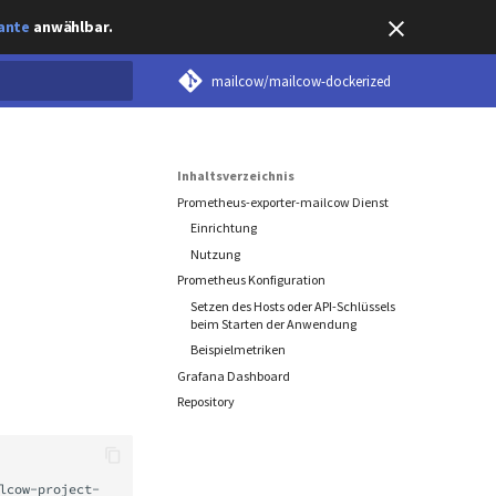
ante
anwählbar.
mailcow/mailcow-dockerized
tialisiert
Inhaltsverzeichnis
Prometheus-exporter-mailcow Dienst
Einrichtung
Nutzung
Prometheus Konfiguration
Setzen des Hosts oder API-Schlüssels
beim Starten der Anwendung
Beispielmetriken
Grafana Dashboard
Repository
lcow-project-