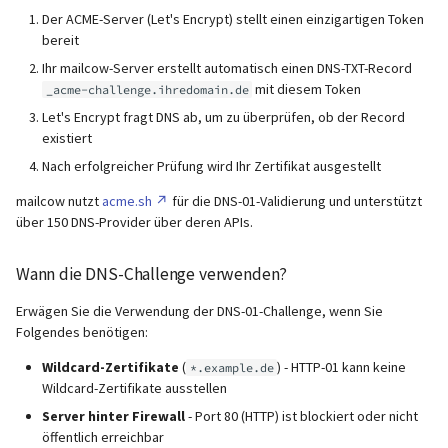
Konfiguration
unterstützt)
SafeBrowsing
Maximale Nachrichtengröß
IMAP IDLE-Intervall
Pushover
i
Der ACME-Server (Let's Encrypt) stellt einen einzigartigen Token
(Größe des Anhangs)
Rspamd
Manuelle Konfiguration
Mailman 3
bereit
t
Pangolin (von der Community
Logs
Schritt 1: DNS-Challenge in
Verzögertes Löschen (Dove
Spamfilter
Ihr mailcow-Server erstellt automatisch einen DNS-TXT-Record
unterstützt)
mailcow.conf aktivieren
Relayhosts
Plugin)
ClamAV
Mailpiler Integration
i
mit diesem Token
_acme-challenge.ihredomain.de
Manuelles MySQL-Upgrade
Sub-Adressierung
Let's Encrypt fragt DNS ab, um zu überprüfen, ob der Record
a
Schritt 2: DNS-Provider-
Statistik mit pflogsumm
Mail crypt
SOGo
Nextcloud
existiert
Zugangsdaten konfigurieren
Abgestürzte Aria-Speicher-
Tags (für Domains und
l
Nach erfolgreicher Prüfung wird Ihr Zertifikat ausgestellt
Engine wiederherstellen
TLS-
Weitere Beispiele mit
Mailboxen)
Docker
Portainer
i
Schritt 3: Konfiguration
Richtlinienüberschreibung
DOVEADM
mailcow nutzt
acme.sh
für die DNS-01-Validierung und unterstützt
über 150 DNS-Provider über deren APIs.
anwenden
Persistente Daten löschen
Temporäre E-Mail-Aliase
Warum unbound?
Roundcube
s
IP in Postscreen auf die
Maildir verschieben (vmail)
i
Wann die DNS-Challenge verwenden?
Schritt 4:
Whitelist setzen
Erneutes Senden von
Zwei-Faktor Authentifizier
Autodiscover / Autoconfig
Prometheus Exporter
Zertifikatsanforderung
Quarantäne-
Performance Optimierung
e
Erwägen Sie die Verwendung der DNS-01-Challenge, wenn Sie
überwachen
Benachrichtigungen
WebAuthn / FIDO2
HTTP auf HTTPS umleiten
Folgendes benötigen:
r
Öffentliche Ordner
Wildcard-Zertifikate
(
) - HTTP-01 kann keine
Unterstützte DNS-Provider
*.example.de
Passwörter zurücksetzen
LDAP
TLS 1.0 und TLS 1.1 wieder
t
Wildcard-Zertifikate ausstellen
(inkl. SQL)
Statischer Hauptbenutzer
aktivieren
Server hinter Firewall
- Port 80 (HTTP) ist blockiert oder nicht
Tier 1: Vollständig getestet
Keycloak
öffentlich erreichbar
& empfohlen
TLS-Zertifikate zurücksetzen
Urlaubsantworten für
Skripte vor und nach