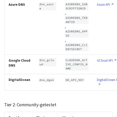
Azure DNS
dns_azur
AZUREDNS_SUB
Azure API
e
SCRIPTIONID
,
AZUREDNS_TEN
ANTID
,
AZUREDNS_APP
ID
,
AZUREDNS_CLI
ENTSECRET
Google Cloud
dns_gclo
CLOUDSDK_ACT
GCloud API
ud
IVE_CONFIG_N
DNS
AME
DigitalOcean
DigitalOcean 
dns_dgon
DO_API_KEY
Tier 2: Community-getestet