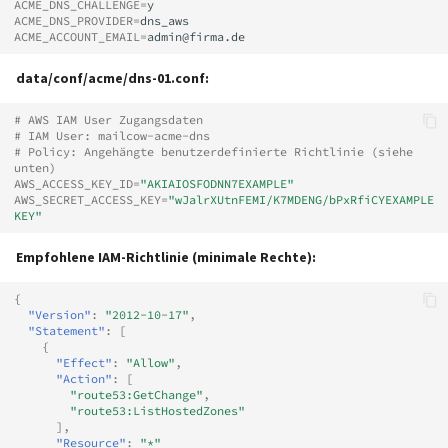
ACME_DNS_CHALLENGE
=
ACME_DNS_PROVIDER
=
ACME_ACCOUNT_EMAIL
=
data/conf/acme/dns-01.conf:
# AWS IAM User Zugangsdaten
# IAM User: mailcow-acme-dns
# Policy: Angehängte benutzerdefinierte Richtlinie (siehe 
unten)
AWS_ACCESS_KEY_ID
=
"AKIAIOSFODNN7EXAMPLE"
AWS_SECRET_ACCESS_KEY
=
"wJalrXUtnFEMI/K7MDENG/bPxRfiCYEXAMPLE
KEY"
Empfohlene IAM-Richtlinie (minimale Rechte):
{
"Version"
:
"2012-10-17"
,
"Statement"
:
[
{
"Effect"
:
"Allow"
,
"Action"
:
[
"route53:GetChange"
,
"route53:ListHostedZones"
],
"Resource"
:
"*"