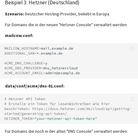
Beispiel 3: Hetzner (Deutschland)
Szenario:
Deutscher Hosting-Provider, beliebt in Europa
Für Domains die in der neuen "Hetzner Console" verwaltet werden:
mailcow.conf:
MAILCOW_HOSTNAME
=
ADDITIONAL_SAN
=
*.example.de

ACME_DNS_CHALLENGE
=
ACME_DNS_PROVIDER
=
ACME_ACCOUNT_EMAIL
=
data/conf/acme/dns-01.conf:
# Hetzner API Token
# Erstelle ein Token für Lesen&Schreiben wie hier 
beschrieben: https://docs.hetzner.com/de/cloud/api/getting-
started/generating-api-token/
HETZNER_TOKEN
=
"your-hetzner-api-token-here"
Für Domains die noch in der alten "DNS Console" verwaltet werden: