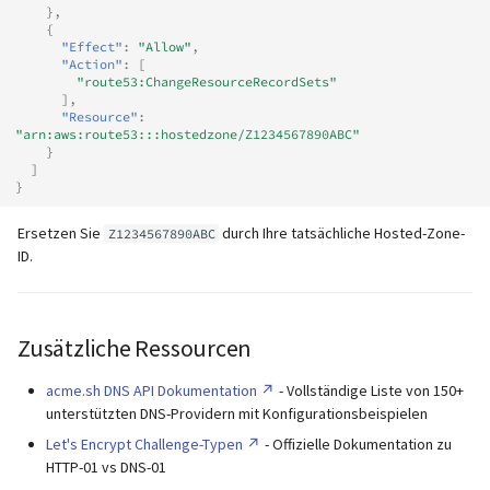
},
{
"Effect"
:
"Allow"
,
"Action"
:
[
"route53:ChangeResourceRecordSets"
],
"Resource"
:
"arn:aws:route53:::hostedzone/Z1234567890ABC"
}
]
}
Ersetzen Sie
durch Ihre tatsächliche Hosted-Zone-
Z1234567890ABC
ID.
Zusätzliche Ressourcen
acme.sh DNS API Dokumentation
- Vollständige Liste von 150+
unterstützten DNS-Providern mit Konfigurationsbeispielen
Let's Encrypt Challenge-Typen
- Offizielle Dokumentation zu
HTTP-01 vs DNS-01