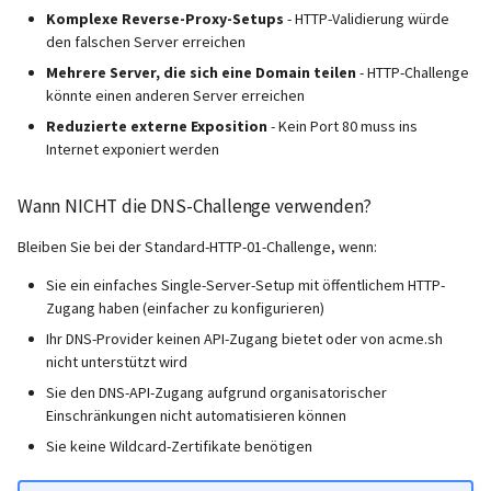
Komplexe Reverse-Proxy-Setups
- HTTP-Validierung würde
Catchall-Adressen
Aktualisierungen ausführen
Generic-OIDC
den falschen Server erreichen
Tier 2: Community-getestet
Nutzen der neuesten SOGo
Mehrere Server, die sich eine Domain teilen
- HTTP-Challenge
Nightly Version
könnte einen anderen Server erreichen
Wildcard-Zertifikate
Reduzierte externe Exposition
- Kein Port 80 muss ins
Internet exponiert werden
Konfigurations-Beispiel
Wann NICHT die DNS-Challenge verwenden?
Konfigurations-Beispiele
Bleiben Sie bei der Standard-HTTP-01-Challenge, wenn:
Beispiel 1: Servercow mit
Sie ein einfaches Single-Server-Setup mit öffentlichem HTTP-
Wildcard
Zugang haben (einfacher zu konfigurieren)
Ihr DNS-Provider keinen API-Zugang bietet oder von acme.sh
Beispiel 2: CloudFlare mit
nicht unterstützt wird
Wildcard
Sie den DNS-API-Zugang aufgrund organisatorischer
Einschränkungen nicht automatisieren können
Beispiel 3: Hetzner
Sie keine Wildcard-Zertifikate benötigen
(Deutschland)