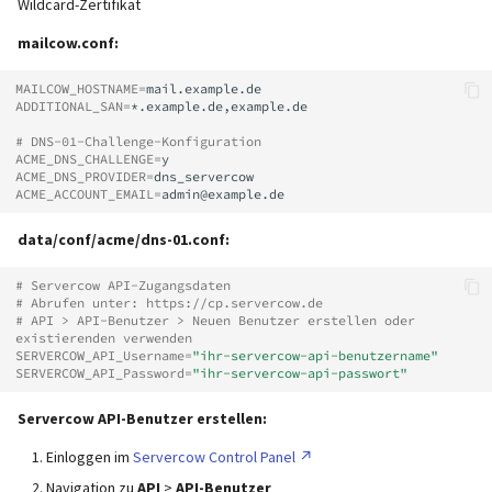
Wildcard-Zertifikat
mailcow.conf:
MAILCOW_HOSTNAME
=
ADDITIONAL_SAN
=
*.example.de,example.de

# DNS-01-Challenge-Konfiguration
ACME_DNS_CHALLENGE
=
ACME_DNS_PROVIDER
=
ACME_ACCOUNT_EMAIL
=
data/conf/acme/dns-01.conf:
# Servercow API-Zugangsdaten
# Abrufen unter: https://cp.servercow.de
# API > API-Benutzer > Neuen Benutzer erstellen oder 
existierenden verwenden
SERVERCOW_API_Username
=
"ihr-servercow-api-benutzername"
SERVERCOW_API_Password
=
"ihr-servercow-api-passwort"
Servercow API-Benutzer erstellen:
Einloggen im
Servercow Control Panel
Navigation zu
API
>
API-Benutzer