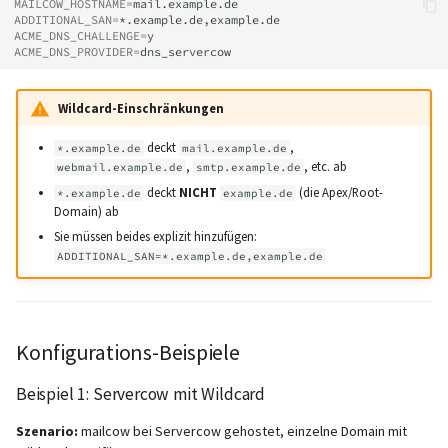
MAILCOW_HOSTNAME
=
ADDITIONAL_SAN
=
ACME_DNS_CHALLENGE
=
ACME_DNS_PROVIDER
=
Wildcard-Einschränkungen
deckt
,
*.example.de
mail.example.de
,
, etc. ab
webmail.example.de
smtp.example.de
deckt
NICHT
(die Apex/Root-
*.example.de
example.de
Domain) ab
Sie müssen beides explizit hinzufügen:
ADDITIONAL_SAN=*.example.de,example.de
Konfigurations-Beispiele
Beispiel 1: Servercow mit Wildcard
Szenario:
mailcow bei Servercow gehostet, einzelne Domain mit