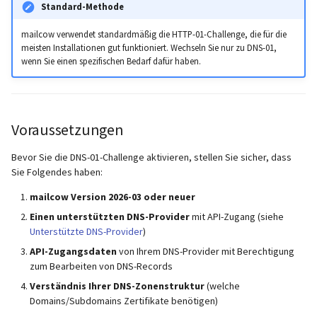
Standard-Methode
Beispiel 4: IONOS
(Deutschland)
mailcow verwendet standardmäßig die HTTP-01-Challenge, die für die
meisten Installationen gut funktioniert. Wechseln Sie nur zu DNS-01,
Beispiel 5: AWS Route53
wenn Sie einen spezifischen Bedarf dafür haben.
(Multi-Domain)
Zusätzliche Ressourcen
Voraussetzungen
Bevor Sie die DNS-01-Challenge aktivieren, stellen Sie sicher, dass
Sie Folgendes haben:
mailcow Version 2026-03 oder neuer
Einen unterstützten DNS-Provider
mit API-Zugang (siehe
Unterstützte DNS-Provider
)
API-Zugangsdaten
von Ihrem DNS-Provider mit Berechtigung
zum Bearbeiten von DNS-Records
Verständnis Ihrer DNS-Zonenstruktur
(welche
Domains/Subdomains Zertifikate benötigen)