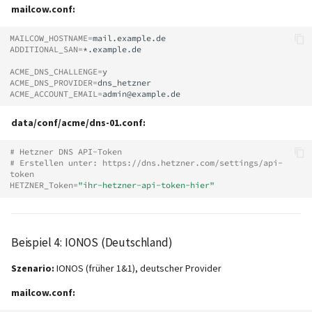
mailcow.conf:
MAILCOW_HOSTNAME
=
ADDITIONAL_SAN
=
*.example.de

ACME_DNS_CHALLENGE
=
ACME_DNS_PROVIDER
=
ACME_ACCOUNT_EMAIL
=
data/conf/acme/dns-01.conf:
# Hetzner DNS API-Token
# Erstellen unter: https://dns.hetzner.com/settings/api-
token
HETZNER_Token
=
"ihr-hetzner-api-token-hier"
Beispiel 4: IONOS (Deutschland)
Szenario:
IONOS (früher 1&1), deutscher Provider
mailcow.conf: