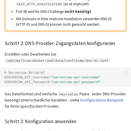
(es ist impliziert)
SKIP_HTTP_VERIFICATION
Port 80 wird für DNS-Challenge
nicht benötigt
Alle Domains in Ihrer mailcow-Installation verwenden DNS-01
(HTTP-01 und DNS-01 können nicht gemischt werden)
Schritt 2: DNS-Provider-Zugangsdaten konfigurieren
Erstellen oder bearbeiten Sie
:
/opt/mailcow-dockerized/data/conf/acme/dns-01.conf
# Servercow Beispiel
SERVERCOW_API_Username
=
"servercow-api-username"
SERVERCOW_API_Password
=
"servercow-api-password"
Das Dateiformat sind einfache
Paare. Jeder DNS-Provider
key=value
benötigt unterschiedliche Variablen - siehe
Konfigurations-Beispiele
für Ihren spezifischen Provider.
Schritt 3: Konfiguration anwenden