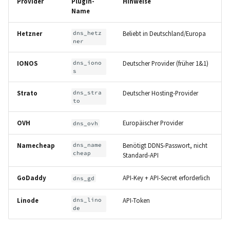
Provider
Plugin-
Hinweise
Name
Hetzner
dns_hetz
Beliebt in Deutschland/Europa
ner
IONOS
dns_iono
Deutscher Provider (früher 1&1)
s
Strato
dns_stra
Deutscher Hosting-Provider
to
OVH
Europäischer Provider
dns_ovh
Namecheap
dns_name
Benötigt DDNS-Passwort, nicht
cheap
Standard-API
GoDaddy
API-Key + API-Secret erforderlich
dns_gd
Linode
dns_lino
API-Token
de