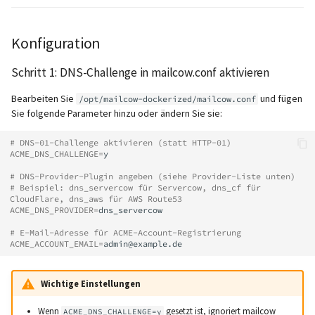
Konfiguration
Schritt 1: DNS-Challenge in mailcow.conf aktivieren
Bearbeiten Sie
und fügen
/opt/mailcow-dockerized/mailcow.conf
Sie folgende Parameter hinzu oder ändern Sie sie:
# DNS-01-Challenge aktivieren (statt HTTP-01)
ACME_DNS_CHALLENGE
=
y

# DNS-Provider-Plugin angeben (siehe Provider-Liste unten)
# Beispiel: dns_servercow für Servercow, dns_cf für 
CloudFlare, dns_aws für AWS Route53
ACME_DNS_PROVIDER
=
dns_servercow

# E-Mail-Adresse für ACME-Account-Registrierung
ACME_ACCOUNT_EMAIL
=
Wichtige Einstellungen
Wenn
gesetzt ist, ignoriert mailcow
ACME_DNS_CHALLENGE=y