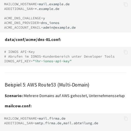
MAILCOW_HOSTNAME
=
ADDITIONAL_SAN
=
*.example.de

ACME_DNS_CHALLENGE
=
ACME_DNS_PROVIDER
=
ACME_ACCOUNT_EMAIL
=
data/conf/acme/dns-01.conf:
# IONOS API-Key
# Abrufen im IONOS-Kundenbereich unter Developer Tools
IONOS_API_KEY
=
"ihr-ionos-api-key"
Beispiel 5: AWS Route53 (Multi-Domain)
Szenario:
Mehrere Domains auf AWS gehostet, Unternehmenssetup
mailcow.conf:
MAILCOW_HOSTNAME
=
ADDITIONAL_SAN
=
smtp.firma.de,mail.abteilung.de
