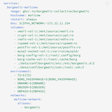
services
:
MySQL wiederherstellen
Catchall-Adressen
Aktualisierungen ausführen
Generic-OIDC
borgmatic-mailcow
:
Nutzen der neuesten SOGo
image
:
ghcr.io/borgmatic-collective/borgmatic
hostname
:
mailcow
Nightly Version
Nach der Wiederherstellung
restart
:
always
dns
:
${IPV4_NETWORK:-172.22.1}.254
volumes
:
Nützliche Befehle
-
vmail-vol-1:/mnt/source/vmail:ro
-
crypt-vol-1:/mnt/source/crypt:ro
-
redis-vol-1:/mnt/source/redis:ro
Manueller Archivierungslauf
-
rspamd-vol-1:/mnt/source/rspamd:ro
(mit Debugging-Ausgabe)
-
postfix-vol-1:/mnt/source/postfix:ro
-
mysql-socket-vol-1:/var/run/mysqld/
-
borg-config-vol-1:/root/.config/borg
-
borg-cache-vol-1:/root/.cache/borg
Auflistung aller verfügbaren
-
./data/conf/borgmatic/etc:/etc/borgmatic.d:Z
Archive
-
./data/conf/borgmatic/ssh:/root/.ssh:Z
environment
:
-
TZ=${TZ}
Sperre aufheben
-
BORG_PASSPHRASE=${BORG_PASSPHRASE}
-
DBNAME=${DBNAME}
-
DBUSER=${DBUSER}
Exportieren von Schlüsseln
-
DBPASS=${DBPASS}
networks
:
mailcow-network
:
aliases
:
-
borgmatic