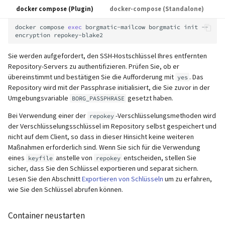
docker compose (Plugin)
docker-compose (Standalone)
docker
compose
exec
borgmatic-mailcow
borgmatic
init
--
encryption
Sie werden aufgefordert, den SSH-Hostschlüssel Ihres entfernten
Repository-Servers zu authentifizieren. Prüfen Sie, ob er
übereinstimmt und bestätigen Sie die Aufforderung mit
. Das
yes
Repository wird mit der Passphrase initialisiert, die Sie zuvor in der
Umgebungsvariable
gesetzt haben.
BORG_PASSPHRASE
Bei Verwendung einer der
-Verschlüsselungsmethoden wird
repokey
der Verschlüsselungsschlüssel im Repository selbst gespeichert und
nicht auf dem Client, so dass in dieser Hinsicht keine weiteren
Maßnahmen erforderlich sind. Wenn Sie sich für die Verwendung
eines
anstelle von
entscheiden, stellen Sie
keyfile
repokey
sicher, dass Sie den Schlüssel exportieren und separat sichern.
Lesen Sie den Abschnitt
Exportieren von Schlüsseln
um zu erfahren,
wie Sie den Schlüssel abrufen können.
Container neustarten