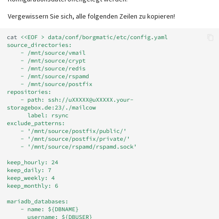
Vergewissern Sie sich, alle folgenden Zeilen zu kopieren!
cat
<<EOF > data/conf/borgmatic/etc/config.yaml
source_directories:
    - /mnt/source/vmail
    - /mnt/source/crypt
    - /mnt/source/redis
    - /mnt/source/rspamd
    - /mnt/source/postfix
repositories:
    - path: ssh://uXXXXX@uXXXXX.your-
storagebox.de:23/./mailcow
      label: rsync
exclude_patterns:
    - '/mnt/source/postfix/public/'
    - '/mnt/source/postfix/private/'
    - '/mnt/source/rspamd/rspamd.sock'
keep_hourly: 24
keep_daily: 7
keep_weekly: 4
keep_monthly: 6
mariadb_databases:
    - name: ${DBNAME}
      username: ${DBUSER}