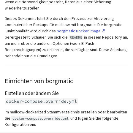
SafeBrowsing
SSH-Schlüssel in Ordner
unterstützt)
Maximale Nachrichtengröß
IMAP IDLE-Intervall
Lokaler MTA auf Docker-Host
Pushover
wenn die Notwendigkeit besteht, Daten aus einer Sicherung
i
wiederherzustellen.
ablegen
(Größe des Anhangs)
Rspamd
Manuelle Konfiguration
t
Logs
Pangolin (von der Communi
Verzögertes Löschen (Dove
Logging
Spamfilter
Dieses Dokument führt Sie durch den Prozess zur Aktivierung
Den Container hochfahren
unterstützt)
Relayhosts
Plugin)
ClamAV
kontinuierlicher Backups für mailcow mit borgmatic. Die borgmatic
i
Manuelles MySQL-Upgrade
MTA-STS einrichten
Sub-Adressierung
Funktionalität wird durch das
borgmatic Docker Image
a
bereitgestellt. Schauen Sie sich die
in diesem Repository an,
Das Backup Repository
Statistik mit pflogsumm
Mail crypt
README
SOGo
um mehr über die anderen Optionen (wie z.B. Push-
initialisieren
Abgestürzte Aria-Speicher-
Reverse Proxy
Tags (für Domains und
l
Benachrichtigungen) zu erfahren, die verfügbar sind. Diese Anleitung
Engine wiederherstellen
TLS-
Weitere Beispiele mit
Mailboxen)
Docker
behandelt nur die Grundlagen.
i
Container neustarten
Richtlinienüberschreibung
DOVEADM
SNAT
Persistente Daten löschen
Temporäre E-Mail-Aliase
Warum unbound?
s
Wiederherstellung von einem
IP in Postscreen auf die
Maildir verschieben (vmail)
Migration mit Sync Jobs
i
Einrichten von borgmatic
Backup
Whitelist setzen
Erneutes Senden von
Zwei-Faktor Authentifizier
Autodiscover / Autoconfig
Quarantäne-
Performance Optimierung
e
Erstellen oder ändern Sie
Benachrichtigungen
Wiederherstellen von
WebAuthn / FIDO2
HTTP auf HTTPS umleiten
r
docker-compose.override.yml
maildir (vollständig)
Öffentliche Ordner
Passwörter zurücksetzen
LDAP
TLS 1.0 und TLS 1.1 wieder
t
Im mailcow-dockerized Stammverzeichnis erstellen oder bearbeiten
(inkl. SQL)
Wiederherstellen von
Statischer Hauptbenutzer
aktivieren
Sie
und fügen Sie die folgende
docker-compose.override.yml
maildir (pro Mailbox)
Konfiguration ein:
Keycloak
TLS-Zertifikate zurücksetzen
Urlaubsantworten für
Skripte vor und nach