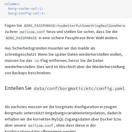
volumes
:
borg-cache-vol-1
:
borg-config-vol-1
:
Fügen Sie
BORG_PASSPHRASE=YouBetterPutSomethingRealGoodHere
zu Ihrer
hinzu und stellen Sie sicher, dass Sie die
mailcow.conf
in eine sichere Passphrase Ihrer Wahl ändern.
BORG_PASSPHRASE
Aus Sicherheitsgründen mounten wir das maildir als
schreibgeschützt. Wenn Sie später Daten wiederherstellen wollen,
müssen Sie das
-Flag entfernen, bevor Sie die Daten
ro
wiederherstellen. Dies wird im Abschnitt über die Wiederherstellung
von Backups beschrieben.
Erstellen Sie
data/conf/borgmatic/etc/config.yaml
Als nächstes müssen wir die borgmatic-Konfiguration erzeugen.
Borgmatic unterstützt Umgebungsvariableninterpolation, dadurch
erhalten wir die korrekten MySQL-Zugangsdaten über Docker bzw.
über unsere
, ohne dass diese in der
mailcow.conf
Konfigurationsdatei offengelegt werden.