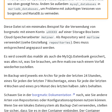
wie oben gezeigt hinzu. Ändern Sie außerdem
in
mysql_databases
, um Probleme mit zukünftigen Versionen von
mariadb_databases
borgmatic und MariaDB zu vermeiden.
Diese Datei ist ein minimales Beispiel für die Verwendung von
borgmatic mit einem Konto
auf einer Storage Box beim
uXXXXX
Cloud-Speicheranbieter
. Als Repository wird
Hetzner
mailcow
verwendet (siehe Einstellung
). Dies muss
repositories
entsprechend angepasst werden.
Es wird sowohl das maildir als auch die MySQL-Datenbank gesichert,
was alles ist, was Sie brauchen, um Ihre mailcow nach einem Vorfall
wiederherzustellen.
Im Backup wird jeweils ein Archiv für jede der letzten 24 Stunden,
eines für jeden der letzten 7 Wochentage, eines für jede der letzten
4 Wochen und eines pro Monat des letzten halben Jahrs behalten.
Schauen Sie in der
borgmatic Dokumentation
nach, wie Sie andere
Arten von Repositories oder Konfigurationsoptionen nutzen können.
Wenn Sie ein lokales Dateisystem als Backup-Ziel verwenden, stellen
Sie sicher, dass Sie es in den Container einbinden. Der Container