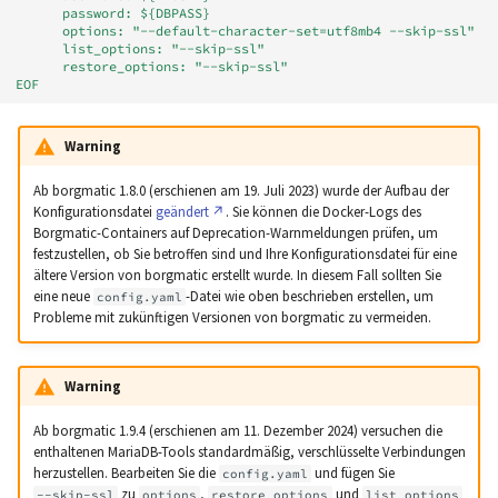
      password: ${DBPASS}
      options: "--default-character-set=utf8mb4 --skip-ssl"
      list_options: "--skip-ssl"
      restore_options: "--skip-ssl"
EOF
Warning
Ab borgmatic 1.8.0 (erschienen am 19. Juli 2023) wurde der Aufbau der
Konfigurationsdatei
geändert
. Sie können die Docker-Logs des
Borgmatic-Containers auf Deprecation-Warnmeldungen prüfen, um
festzustellen, ob Sie betroffen sind und Ihre Konfigurationsdatei für eine
ältere Version von borgmatic erstellt wurde. In diesem Fall sollten Sie
eine neue
-Datei wie oben beschrieben erstellen, um
config.yaml
Probleme mit zukünftigen Versionen von borgmatic zu vermeiden.
Warning
Ab borgmatic 1.9.4 (erschienen am 11. Dezember 2024) versuchen die
enthaltenen MariaDB-Tools standardmäßig, verschlüsselte Verbindungen
herzustellen. Bearbeiten Sie die
und fügen Sie
config.yaml
zu
,
und
--skip-ssl
options
restore_options
list_options